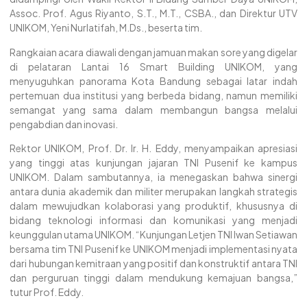
Assoc. Prof. Agus Riyanto, S.T., M.T., CSBA., dan Direktur UTV
UNIKOM, Yeni Nurlatifah,
M.Ds
., beserta tim.
Rangkaian acara diawali dengan jamuan makan sore yang digelar
di pelataran Lantai 16 Smart Building UNIKOM, yang
menyuguhkan panorama Kota Bandung sebagai latar indah
pertemuan dua institusi yang berbeda bidang, namun memiliki
semangat yang sama dalam membangun bangsa melalui
pengabdian dan inovasi.
Rektor UNIKOM, Prof. Dr. Ir. H. Eddy, menyampaikan apresiasi
yang tinggi atas kunjungan jajaran TNI Pusenif ke kampus
UNIKOM. Dalam sambutannya, ia menegaskan bahwa sinergi
antara dunia akademik dan militer merupakan langkah strategis
dalam mewujudkan kolaborasi yang produktif, khususnya di
bidang teknologi informasi dan komunikasi yang menjadi
keunggulan utama UNIKOM. “Kunjungan Letjen TNI Iwan Setiawan
bersama tim TNI Pusenif ke UNIKOM menjadi implementasi nyata
dari hubungan kemitraan yang positif dan konstruktif antara TNI
dan perguruan tinggi dalam mendukung kemajuan bangsa,”
tutur Prof. Eddy.