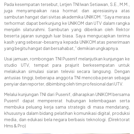
Pada kesempatan tersebut, Letjen TNI Iwan Setiawan, S.E., M.M.,
juga menyampaikan rasa hormat dan apresiasinya atas
sambutan hangat dari sivitas akademika UNIKOM. “Saya merasa
terhormat dapat berkunjung ke UNIKOM dan UTV dalam rangka
menjalin silaturahmi. Sambutan yang diberikan oleh Rektor
beserta jajaran sungguh luar biasa. Saya mengucapkan terima
kasih yang sebesar-besarnya kepada UNIKOM atas penerimaan
yang begitu hangat dan bersahabat,” demikian ungkapnya.
Usai jamuan, rombongan TNI Pusenif melanjutkan kunjungan ke
studio UTV, tempat para prajurit berkesempatan untuk
melakukan simulasi siaran televisi secara langsung. Dengan
antusias tinggi, beberapa anggota TNI mencoba peran sebagai
penyiar dan reporter, dibimbing oleh tim profesional dari UTV.
Melalui kunjungan TNI dari Pusenif, diharapkan UNIKOM bersama
Pusenif dapat mempererat hubungan kelembagaan serta
membuka peluang kerja sama strategis di masa mendatang,
khususnya dalam bidang pelatihan komunikasi digital, produksi
media, dan edukasi bela negara berbasis teknologi. (Direktorat
Hms & Pro)